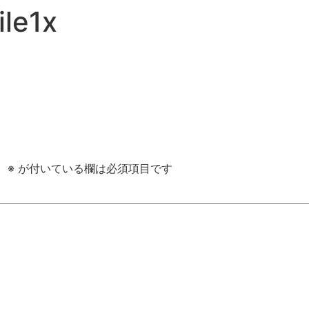
le1x
。
※
が付いている欄は必須項目です